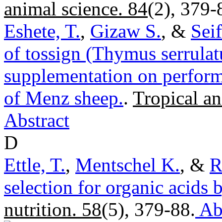
animal science. 84
(2), 379-
Eshete, T.
,
Gizaw S.
, &
Sei
of tossign (Thymus serrulat
supplementation on perform
of Menz sheep.
.
Tropical an
Abstract
D
Ettle, T.
,
Mentschel K.
, &
R
selection for organic acids b
nutrition. 58
(5), 379-88.
Abs