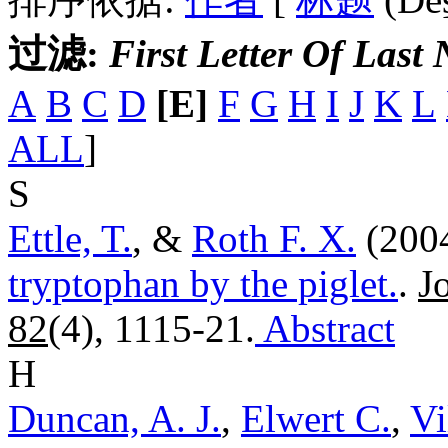
过滤:
First Letter Of Last
A
B
C
D
[E]
F
G
H
I
J
K
L
ALL
]
S
Ettle, T.
, &
Roth F. X.
(200
tryptophan by the piglet.
.
J
82
(4), 1115-21.
Abstract
H
Duncan, A. J.
,
Elwert C.
,
Vi