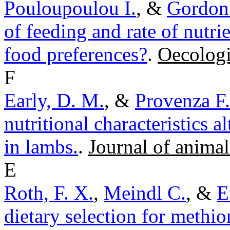
Pouloupoulou I.
, &
Gordon 
of feeding and rate of nutri
food preferences?
.
Oecologi
F
Early, D. M.
, &
Provenza F.
nutritional characteristics 
in lambs.
.
Journal of animal
E
Roth, F. X.
,
Meindl C.
, &
E
dietary selection for methio