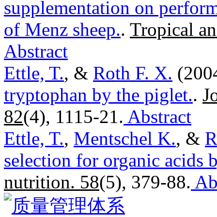
supplementation on perform
of Menz sheep.
.
Tropical an
Abstract
Ettle, T.
, &
Roth F. X.
(200
tryptophan by the piglet.
.
J
82
(4), 1115-21.
Abstract
Ettle, T.
,
Mentschel K.
, &
R
selection for organic acids b
nutrition. 58
(5), 379-88.
Abs