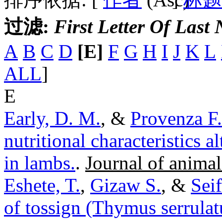
过滤:
First Letter Of Last
A
B
C
D
[E]
F
G
H
I
J
K
L
ALL
]
E
Early, D. M.
, &
Provenza F.
nutritional characteristics 
in lambs.
.
Journal of animal
Eshete, T.
,
Gizaw S.
, &
Sei
of tossign (Thymus serrulat